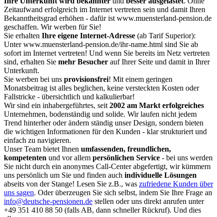
Ihre Unterkunft wird bekannter
und
besser ausgelastet
. Ohne
Zeitaufwand erfolgreich im Internet vertreten sein und damit Ihren
Bekanntheitsgrad erhöhen - dafür ist www.muensterland-pension.de
geschaffen. Wir werben für Sie!
Sie erhalten
Ihre eigene Internet-Adresse
(ab Tarif Superior):
Unter www.muensterland-pension.de/ihr-name.html sind Sie ab
sofort im Internet vertreten! Und wenn Sie bereits im Netz vertreten
sind, erhalten Sie
mehr Besucher
auf Ihrer Seite und damit in Ihrer
Unterkunft.
Sie werben bei uns
provisionsfrei
! Mit einem geringen
Monatsbeitrag ist alles beglichen, keine versteckten Kosten oder
Fallstricke - übersichtlich und kalkulierbar!
Wir sind ein inhabergeführtes, seit
2002 am Markt erfolgreiches
Unternehmen, bodenständig und solide. Wir laufen nicht jedem
Trend hinterher oder ändern ständig unser Design, sondern bieten
die wichtigen Informationen für den Kunden - klar strukturiert und
einfach zu navigieren.
Unser Team bietet Ihnen
umfassenden, freundlichen,
kompetenten
und vor allem
persönlichen Service
- bei uns werden
Sie nicht durch ein anonymes Call-Center abgefertigt, wir kümmern
uns persönlich um Sie und finden auch
individuelle Lösungen
abseits von der Stange! Lesen Sie z.B., was
zufriedene Kunden über
uns sagen
. Oder überzeugen Sie sich selbst, indem Sie Ihre Frage an
info@deutsche-pensionen.de
stellen oder uns direkt anrufen unter
+49 351 410 88 50
(falls AB, dann schneller Rückruf). Und dies