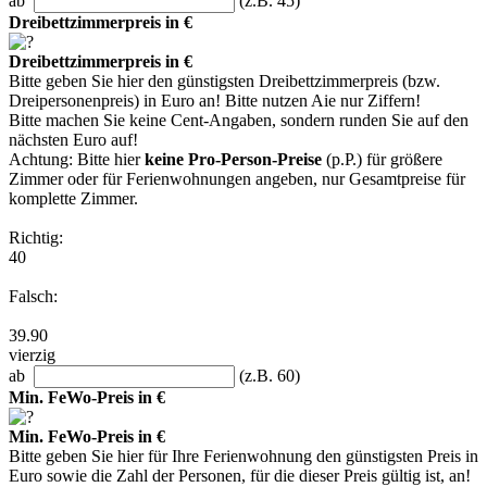
ab
(z.B. 45)
Dreibettzimmerpreis in €
Dreibettzimmerpreis in €
Bitte geben Sie hier den günstigsten Dreibettzimmerpreis (bzw.
Dreipersonenpreis) in Euro an! Bitte nutzen Aie nur Ziffern!
Bitte machen Sie keine Cent-Angaben, sondern runden Sie auf den
nächsten Euro auf!
Achtung: Bitte hier
keine Pro-Person-Preise
(p.P.) für größere
Zimmer oder für Ferienwohnungen angeben, nur Gesamtpreise für
komplette Zimmer.
Richtig:
40
Falsch:
39.90
vierzig
ab
(z.B. 60)
Min. FeWo-Preis in €
Min. FeWo-Preis in €
Bitte geben Sie hier für Ihre Ferienwohnung den günstigsten Preis in
Euro sowie die Zahl der Personen, für die dieser Preis gültig ist, an!