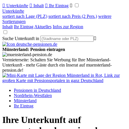

Unterkünfte

Inhalt

Ihr Eintrag

Unterkünfte
sortiert nach Lage (PLZ)
sortiert nach Preis (2 Pers.)
weitere
Sortierungen
Inhalt
Ihr Eintrag
Aktuelles
Infos zur Region
Suche Unterkunft in

Münsterland: Pension eintragen
Vermieterseite: Schalten Sie Werbung für Ihre Münsterland-
Unterkunft - mehr Gäste durch ein Inserat auf muensterland-
pension.de!
Pensionen in Deutschland
Nordrhein-Westfalen
Münsterland
Ihr Eintrag
Ihre Unterkunft auf